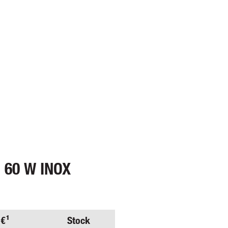
S 60 W INOX
 €¹
Stock