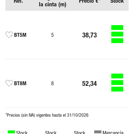
Ref.
Precio €¹
Stock
la cinta (m)
38,73
BT5M
5
52,34
BT8M
8
Stock
Stock
Stock
Mercancía